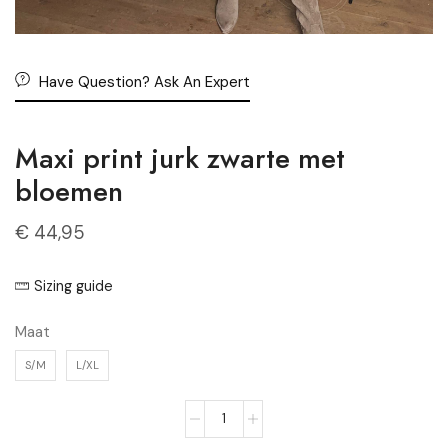
Have Question? Ask An Expert
Maxi print jurk zwarte met
bloemen
€
44,95
Sizing guide
Maat
S/M
L/XL