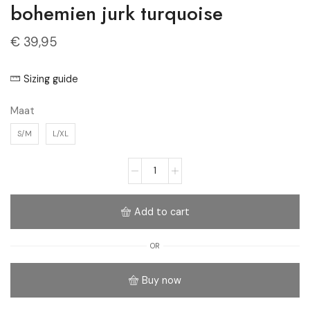
bohemien jurk turquoise
€
39,95
Sizing guide
Maat
S/M
L/XL
Add to cart
OR
Buy now