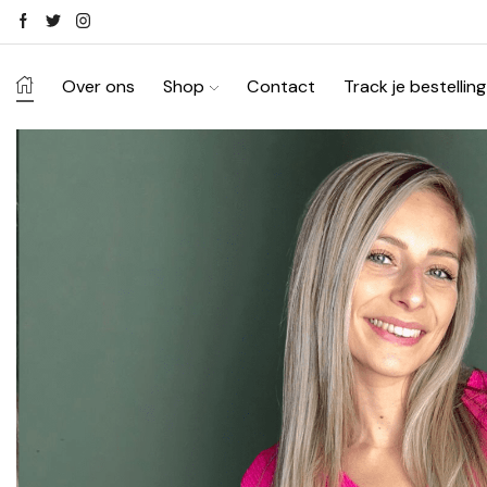
Ontdek je stijl in onze webshop
Shop Now ->
Over ons
Shop
Contact
Track je bestelling