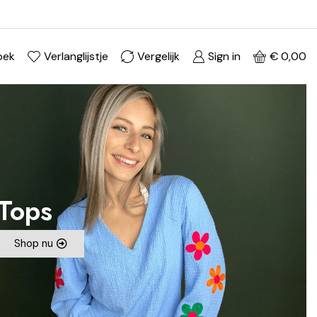
Ontdek je stijl in onze webshop
Shop Now ->
oek
Verlanglijstje
Vergelijk
Sign in
€
0,00
Tops
Shop nu