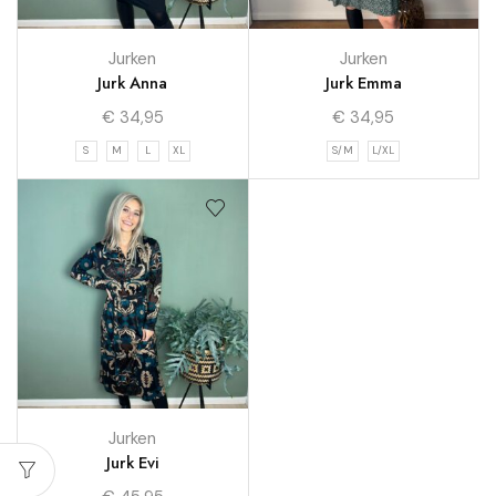
Jurken
Jurken
Jurk Anna
Jurk Emma
€
34,95
€
34,95
S
M
L
XL
S/M
L/XL
Jurken
Jurk Evi