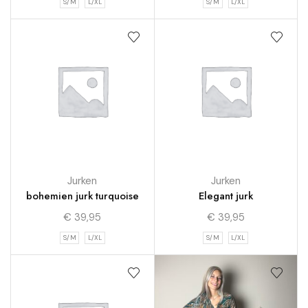
S/M
L/XL
S/M
L/XL
Jurken
Jurken
bohemien jurk turquoise
Elegant jurk
€
39,95
€
39,95
S/M
L/XL
S/M
L/XL