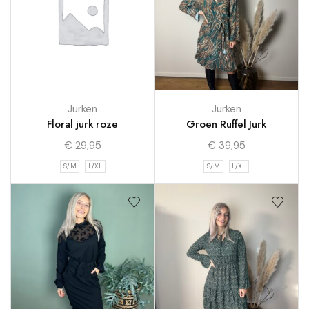
Jurken
Jurken
Floral jurk roze
Groen Ruffel Jurk
€
29,95
€
39,95
S/M
L/XL
S/M
L/XL