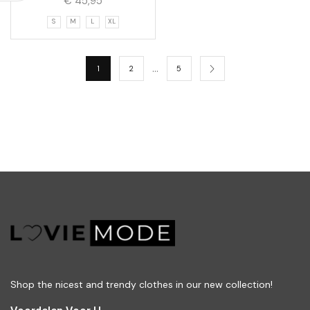
€
45,95
S
M
L
XL
…
1
2
5
Shop the nicest and trendy clothes in our new collection!