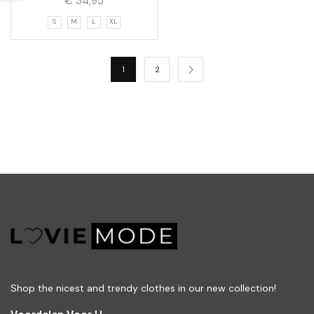
€
34,95
S
M
L
XL
1
2
Shop the nicest and trendy clothes in our new collection!