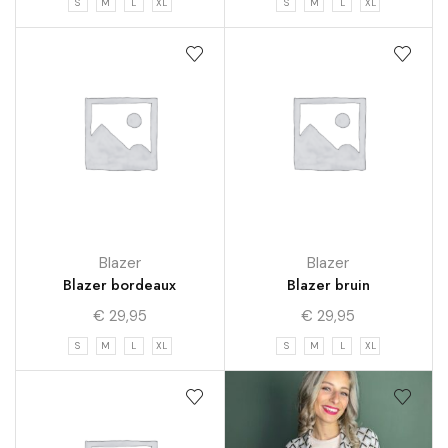
S
M
L
XL
S
M
L
XL
Blazer
Blazer
Blazer bordeaux
Blazer bruin
€
29,95
€
29,95
S
M
L
XL
S
M
L
XL