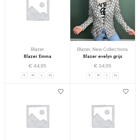
Blazer
Blazer
,
New Collections
Blazer Emma
Blazer evelyn grijs
€
44,95
€
34,95
S
M
L
XL
S
M
L
XL