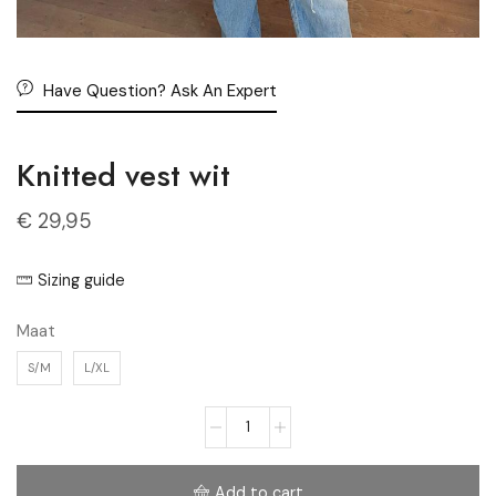
Have Question? Ask An Expert
Knitted vest wit
€
29,95
Sizing guide
Maat
S/M
L/XL
Add to cart