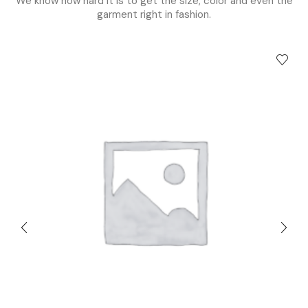
We know how hard it is to get the size, color and even the
garment right in fashion.