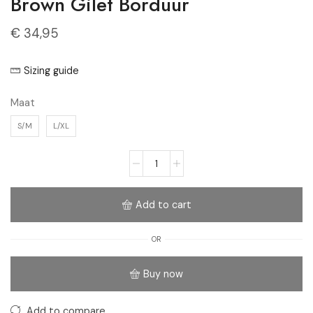
Brown Gilet Borduur
€
34,95
Sizing guide
Maat
S/M
L/XL
Add to cart
OR
Buy now
Add to compare