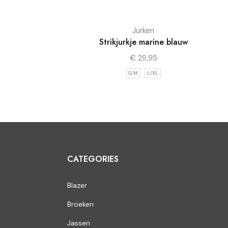
Jurken
Strikjurkje marine blauw
€
29,95
S/M
L/XL
CATEGORIES
Blazer
Broeken
Jassen