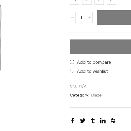
S
M
L
XL
Add to compare
Add to wishlist
SKU:
N/A
Category:
Blazer