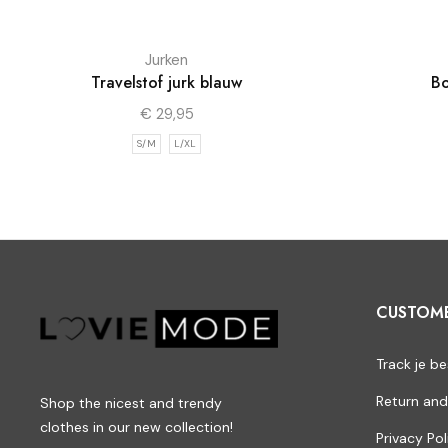
Jurken
Travelstof jurk blauw
Bo
€
29,95
S/M
L/XL
CUSTOM
Track je be
Return and
Shop the nicest and trendy
clothes in our new collection!
Privacy Pol