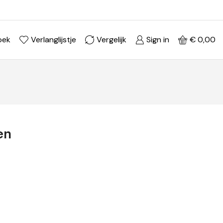
Ontdek je stijl in onze webshop
Shop Now ->
oek
Verlanglijstje
Vergelijk
Sign in
€
0,00
en