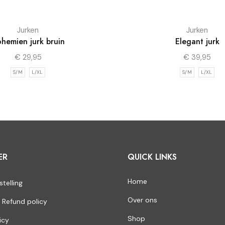
Jurken
Jurken
hemien jurk bruin
Elegant jurk
€
29,95
€
39,95
S/M
L/XL
S/M
L/XL
ER
QUICK LINKS
Home
stelling
Over ons
 Refund policy
Shop
icy