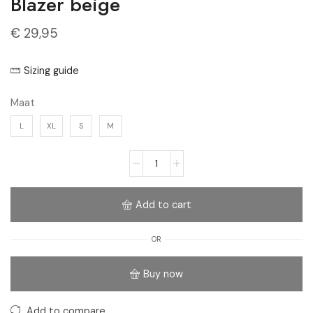
Blazer beige
€
29,95
Sizing guide
Maat
L
XL
S
M
Add to cart
OR
Buy now
Add to compare